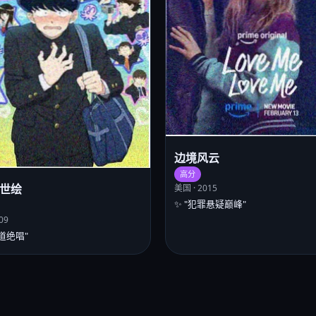
边境风云
高分
世绘
美国 · 2015
✨ "犯罪悬疑巅峰"
09
士道绝唱"