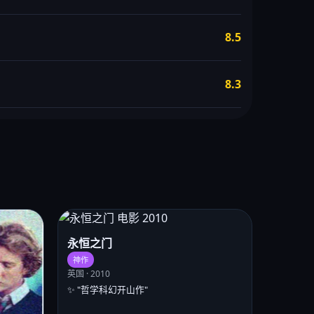
8.5
8.3
永恒之门
神作
英国 · 2010
✨ "哲学科幻开山作"