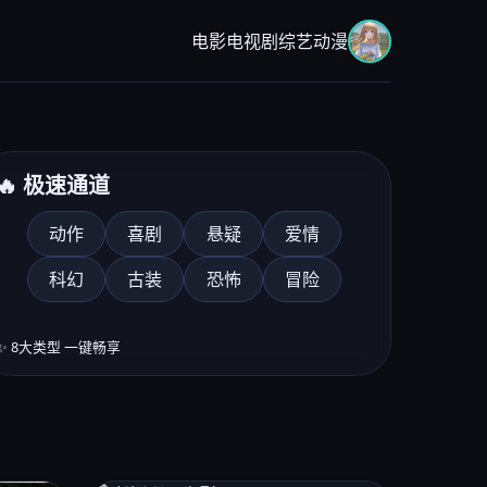
电影
电视剧
综艺
动漫
🔥 极速通道
动作
喜剧
悬疑
爱情
科幻
古装
恐怖
冒险
分综艺《音乐对决季》
晚8点
✨ 8大类型 一键畅享