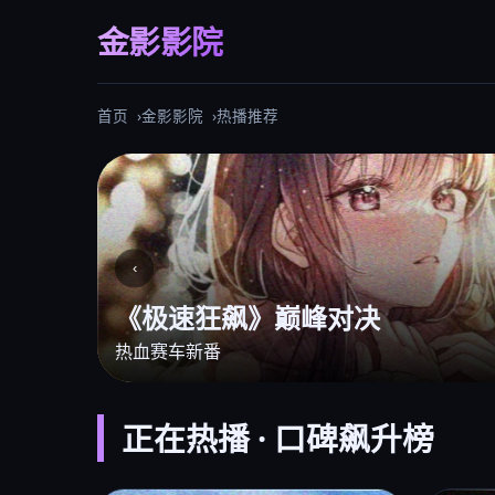
金影影院
首页
金影影院
热播推荐
‹
仙侠大剧《苍兰仙境》
全网独播
正在热播 · 口碑飙升榜