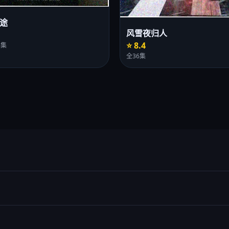
途
风雪夜归人
⭐ 8.4
0集
全36集