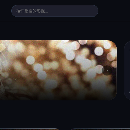
›
高
周六