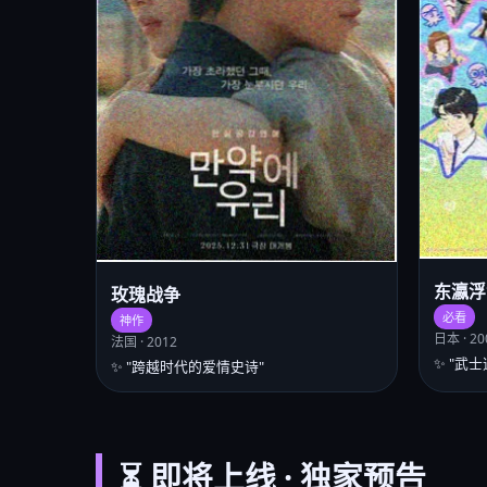
东瀛浮
玫瑰战争
必看
神作
日本 · 20
法国 · 2012
✨ "武
✨ "跨越时代的爱情史诗"
⏳ 即将上线 · 独家预告