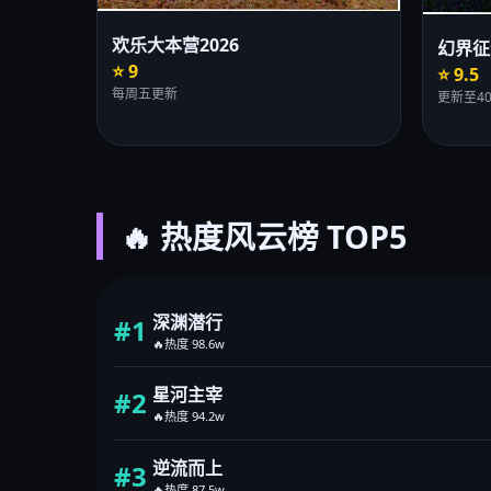
欢乐大本营2026
幻界征
⭐ 9
⭐ 9.5
每周五更新
更新至4
🔥 热度风云榜 TOP5
深渊潜行
#1
🔥热度 98.6w
星河主宰
#2
🔥热度 94.2w
逆流而上
#3
🔥热度 87.5w