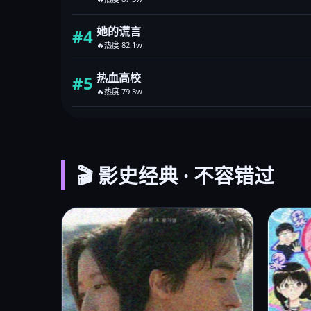
她的谎言
#4
🔥热度 82.1w
热血高校
#5
🔥热度 79.3w
🎬 影史经典 · 不容错过