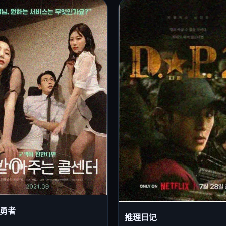
勇者
推理日记