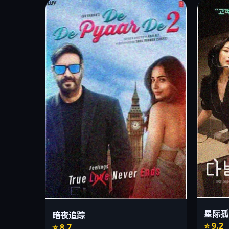
星际孤
暗夜追踪
⭐ 9.2
⭐ 8.7