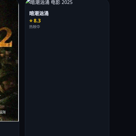
暗潮汹涌
⭐ 8.3
热映中