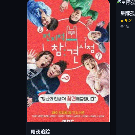
星际孤
⭐ 9.2
全1集
暗夜追踪