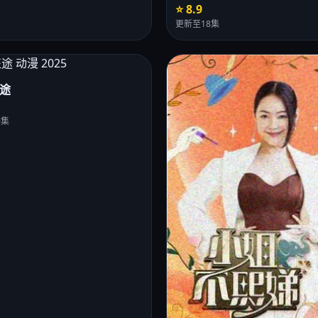
⭐ 8.9
更新至18集
途
0集