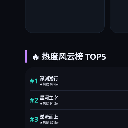
🔥 热度风云榜 TOP5
深渊潜行
#1
🔥热度 98.6w
星河主宰
#2
🔥热度 94.2w
逆流而上
#3
🔥热度 87.5w