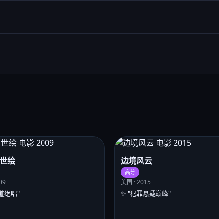
世绘
边境风云
高分
09
美国 · 2015
士道绝唱"
✨ "犯罪悬疑巅峰"