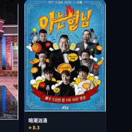
暗潮汹涌
⭐ 8.3