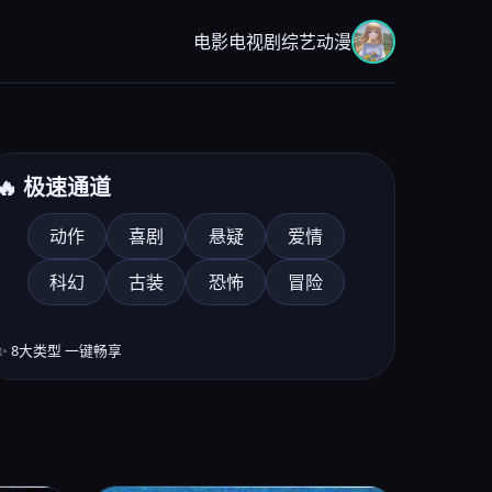
电影
电视剧
综艺
动漫
🔥 极速通道
动作
喜剧
悬疑
爱情
科幻
古装
恐怖
冒险
分综艺《音乐对决季》
晚8点
✨ 8大类型 一键畅享