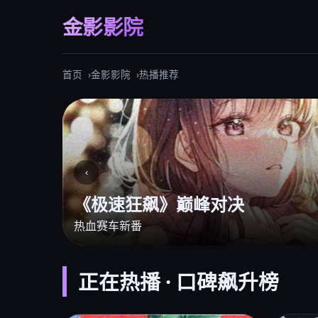
金影影院
首页
金影影院
热播推荐
‹
仙侠大剧《苍兰仙境》
全网独播
正在热播 · 口碑飙升榜