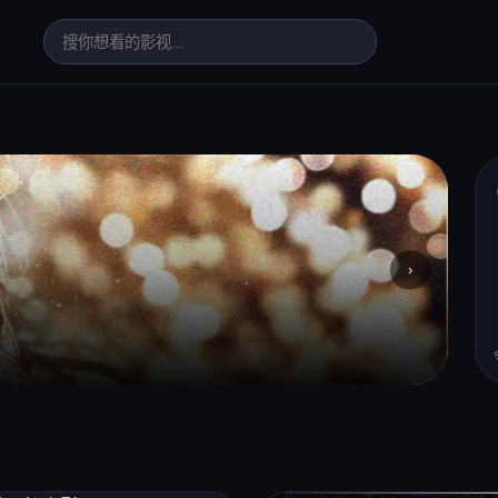
›
高
周六