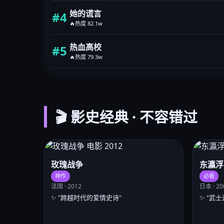
她的谎言
#4
🔥热度 82.1w
热血高校
#5
🔥热度 79.3w
🎬 影史经典 · 不容错过
玫瑰战争
东瀛浮
神作
必看
法国 · 2012
日本 · 20
✨ "跨越时代的爱情史诗"
✨ "武