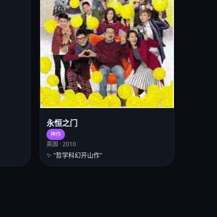
永恒之门
神作
英国 · 2010
✨ "哲学科幻开山作"